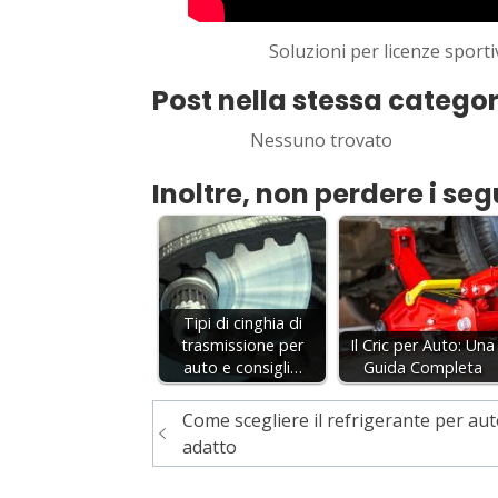
Soluzioni per licenze sporti
Post nella stessa categor
Nessuno trovato
Inoltre, non perdere i seg
Tipi di cinghia di
trasmissione per
Il Cric per Auto: Una
auto e consigli…
Guida Completa
Navigazione
Come scegliere il refrigerante per au
articoli
adatto