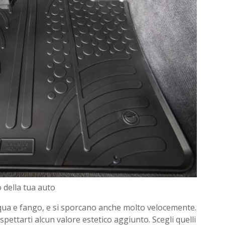
 della tua auto
qua e fango, e si sporcano anche molto velocemente.
spettarti alcun valore estetico aggiunto. Scegli quelli