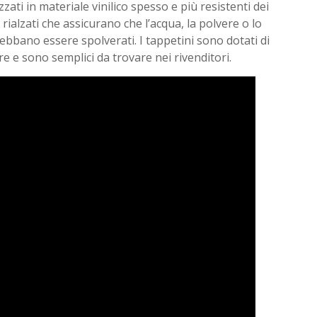
zzati in materiale vinilico spesso e più resistenti dei
alzati che assicurano che l’acqua, la polvere o lo
bbano essere spolverati. I tappetini sono dotati di
re e sono semplici da trovare nei rivenditori.