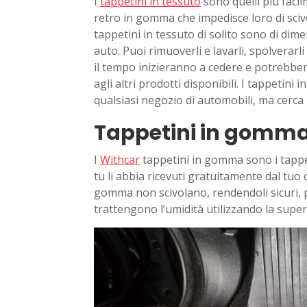
I
tappetini in tessuto
sono quelli più facil
retro in gomma che impedisce loro di scivol
tappetini in tessuto di solito sono di dime
auto. Puoi rimuoverli e lavarli, spolverarli 
il tempo inizieranno a cedere e potrebbe
agli altri prodotti disponibili. I tappetini
qualsiasi negozio di automobili, ma cerca
Tappetini in gomm
I
Withcar
tappetini in gomma sono i tappet
tu li abbia ricevuti gratuitamente dal tuo 
gomma non scivolano, rendendoli sicuri, p
trattengono l’umidità utilizzando la superfi