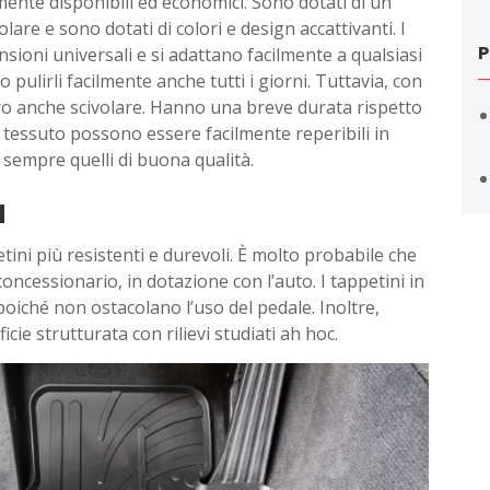
mente disponibili ed economici. Sono dotati di un
are e sono dotati di colori e design accattivanti. I
P
nsioni universali e si adattano facilmente a qualsiasi
o pulirli facilmente anche tutti i giorni. Tuttavia, con
ro anche scivolare. Hanno una breve durata rispetto
 in tessuto possono essere facilmente reperibili in
 sempre quelli di buona qualità.
a
ini più resistenti e durevoli. È molto probabile che
concessionario, in dotazione con l’auto. I tappetini in
oiché non ostacolano l’uso del pedale. Inoltre,
cie strutturata con rilievi studiati ah hoc.